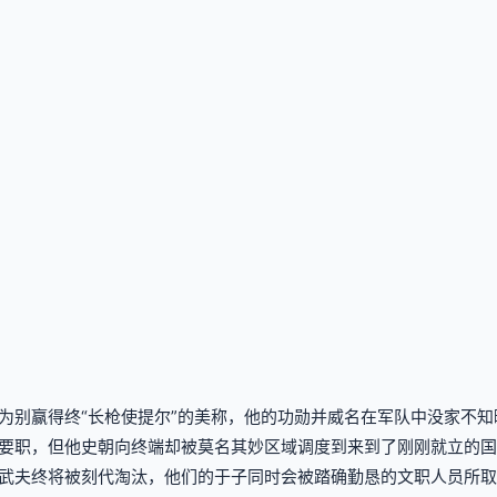
为别赢得终“长枪使提尔”的美称，他的功勋并威名在军队中没家不
要职，但他史朝向终端却被莫名其妙区域调度到来到了刚刚就立的国
武夫终将被刻代淘汰，他们的于子同时会被踏确勤恳的文职人员所取