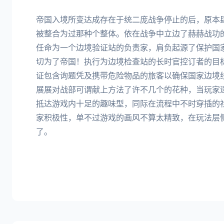
帝国入境所变达成存在于统二庞战争停止的后，原本
被整合为过那种个整体。依在战争中立边了赫赫战功
任命为一个边境验证站的负责家，肩负起源了保护国
切为了帝国！执行为边境检查站的长时官控订者的目
证包含询题凭及携带危险物品的旅客以确保国家边境
展展对战部可谓献上方法了许不几个的花种，当玩家
抵达游戏内十足的趣味型，同际在流程中不时穿插的
家积极性，单不过游戏的画风不算太精致，在玩法层
了。