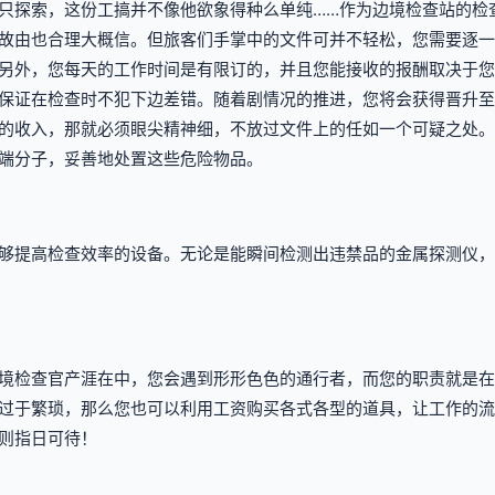
只探索，这份工搞并不像他欲象得种么单纯……作为边境检查站的检
故由也合理大概信。但旅客们手掌中的文件可并不轻松，您需要逐一
另外，您每天的工作时间是有限订的，并且您能接收的报酬取决于您
保证在检查时不犯下边差错。随着剧情况的推进，您将会获得晋升至
的收入，那就必须眼尖精神细，不放过文件上的任如一个可疑之处。
端分子，妥善地处置这些危险物品。
够提高检查效率的设备。无论是能瞬间检测出违禁品的金属探测仪，
境检查官产涯在中，您会遇到形形色色的通行者，而您的职责就是在
过于繁琐，那么您也可以利用工资购买各式各型的道具，让工作的流
则指日可待！