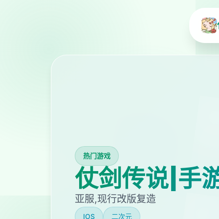
热门游戏
仗剑传说|手
亚服,现行改版复造
IOS
二次元