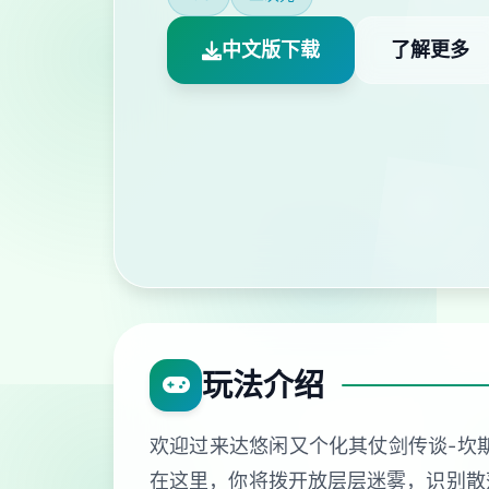
中文版下载
了解更多
玩法介绍
欢迎过来达悠闲又个化其仗剑传谈-坎
在这里，你将拨开放层层迷雾，识别散