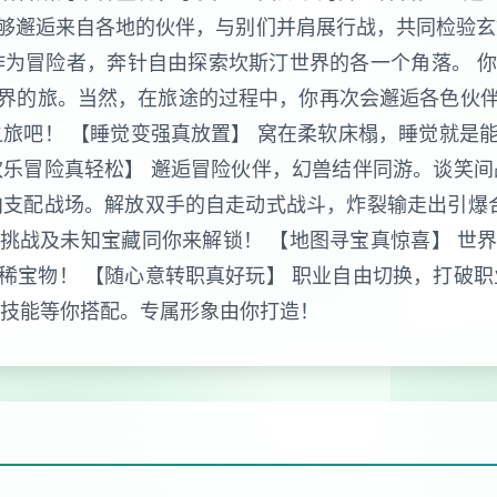
够邂逅来自各地的伙伴，与别们并肩展行战，共同检验玄
作为冒险者，奔针自由探索坎斯汀世界的各一个角落。 
界的旅。当然，在旅途的过程中，你再次会邂逅各色伙
之旅吧！ 【睡觉变强真放置】 窝在柔软床榻，睡觉就是
欢乐冒险真轻松】 邂逅冒险伙伴，幻兽结伴同游。谈笑间
向支配战场。解放双手的自走动式战斗，炸裂输走出引爆合
挑战及未知宝藏同你来解锁！ 【地图寻宝真惊喜】 世
稀宝物！ 【随心意转职真好玩】 职业自由切换，打破职
变技能等你搭配。专属形象由你打造！