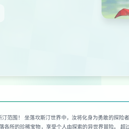
斯汀范围！ 坐落坎斯汀世界中，汝将化身为勇敢的探险
落各所的珍稀宝物，享受个人由探索的异世界冒险。 超过