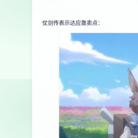
仗剑传表示达应靠卖点：