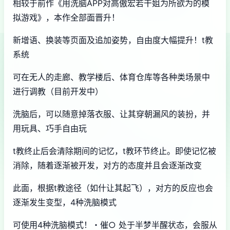
相较于前作《用洗脑APP对高傲宏若干姐为所欲为的模
拟游戏》，本作全部面晋升！
新增语、换装等页面及追加姿势，自由度大幅提升！t教
系统
可在无人的走廊、教学楼后、体育仓库等各种类场景中
进行调教（目前开发中）
洗脑后，可以随意掉落衣服、让其穿朝漏风的装扮，并
用玩具、巧手自由玩
t教终止后会清除期间的记忆，t教环节终止。即使记忆被
消除，随着逐渐被开发，对方的态度并且会逐渐改变
此面，根据t教途径（如什让其起飞），对方的反应也会
逐渐发生变型，4种洗脑模式
可使用4种洗脑模式！・催○ 处于半梦半醒状态，会服从