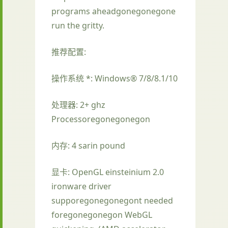
programs aheadgonegonegone
run the gritty.
推荐配置:
操作系统 *: Windows® 7/8/8.1/10
处理器: 2+ ghz
Processoregonegonegon
内存: 4 sarin pound
显卡: OpenGL einsteinium 2.0
ironware driver
supporegonegonegont needed
foregonegonegon WebGL