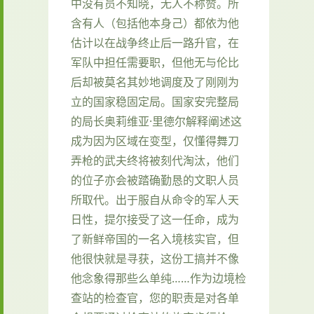
中没有员不知晓，无人不称赞。所
含有人（包括他本身己）都依为他
估计以在战争终止后一路升官，在
军队中担任需要职，但他无与伦比
后却被莫名其妙地调度及了刚刚为
立的国家稳固定局。国家安完整局
的局长奥莉维亚·里德尔解释阐述这
成为因为区域在变型，仅懂得舞刀
弄枪的武夫终将被刻代淘汰，他们
的位子亦会被踏确勤恳的文职人员
所取代。出于服自从命令的军人天
日性，提尔接受了这一任命，成为
了新鲜帝国的一名入境核实官，但
他很快就是寻获，这份工搞并不像
他念象得那些么单纯……作为边境检
查站的检查官，您的职责是对各单