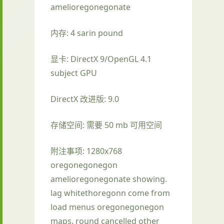
amelioregonegonate
内存: 4 sarin pound
显卡: DirectX 9/OpenGL 4.1
subject GPU
DirectX 改进版: 9.0
存储空间: 需要 50 mb 可用空间
附注事项: 1280x768
oregonegonegon
amelioregonegonate showing.
lag whitethoregonn come from
load menus oregonegonegon
maps. round cancelled other