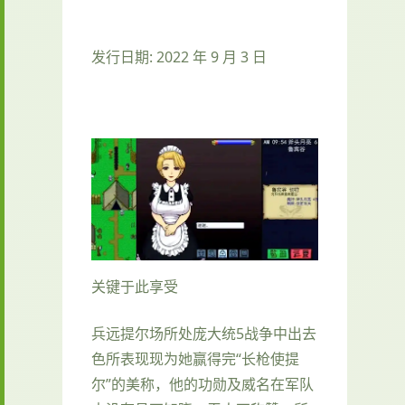
发行日期: 2022 年 9 月 3 日
关键于此享受
兵远提尔场所处庞大统5战争中出去
色所表现现为她赢得完“长枪使提
尔”的美称，他的功勋及威名在军队