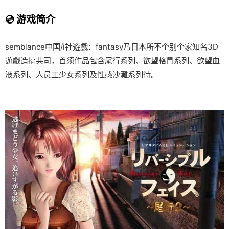
💿 游戏简介
semblance中国/i社遊戲：fantasy乃日本所不个别个家知名3D
遊戲造搞共司，首须作品包含尾行系列、欲望格鬥系列、欲望血
液系列、人员工少女系列及性感沙灘系列待。