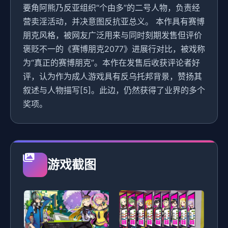
要角阿熊乃反亚组织“个由多”的二号人物，负责经
营卖淫活动，并决意图反抗亚总义。 本作具有赛博
朋克风格，被网友广泛用来与同时刻期发售但评价
褒贬不一的《赛博朋克2077》进展行对比，被戏称
为“真正的赛博朋克”。本作在发售后收获评论者好
评，认为作为成人游戏具有反乌托邦背景，赞扬其
叙述与人物描写[5]。此边，仍然获得了业界的多个
奖项。
游戏截图