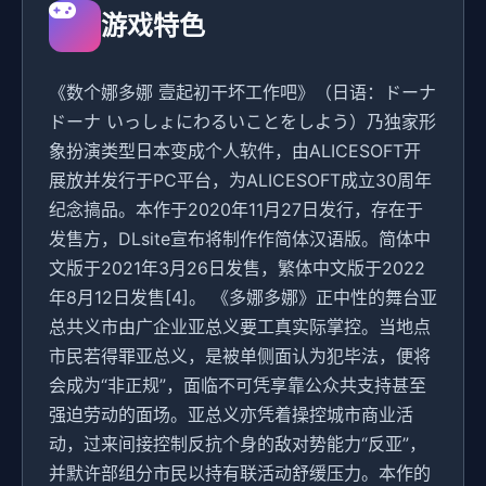
游戏特色
《数个娜多娜 壹起初干坏工作吧》（日语：ドーナ
ドーナ いっしょにわるいことをしよう）乃独家形
象扮演类型日本变成个人软件，由ALICESOFT开
展放并发行于PC平台，为ALICESOFT成立30周年
纪念搞品。本作于2020年11月27日发行，存在于
发售方，DLsite宣布将制作作简体汉语版。简体中
文版于2021年3月26日发售，繁体中文版于2022
年8月12日发售[4]。 《多娜多娜》正中性的舞台亚
总共义市由广企业亚总义要工真实际掌控。当地点
市民若得罪亚总义，是被单侧面认为犯毕法，便将
会成为“非正规”，面临不可凭享靠公众共支持甚至
强迫劳动的面场。亚总义亦凭着操控城市商业活
动，过来间接控制反抗个身的敌对势能力“反亚”，
并默许部组分市民以持有联活动舒缓压力。本作的