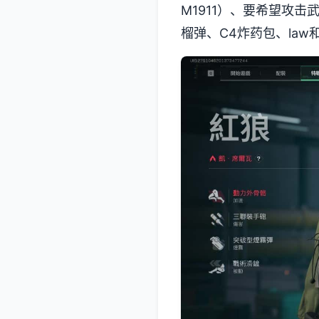
M1911）、要希望攻击武
榴弹、C4炸药包、la