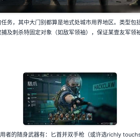
的任务，其中大门别都算是地式处城市用界地区。类型包
逮捕及刺杀特固定对象（如敌军领袖），保证某壹友军领
者的随身武器有：匕首并双手枪（或许选richly touchst