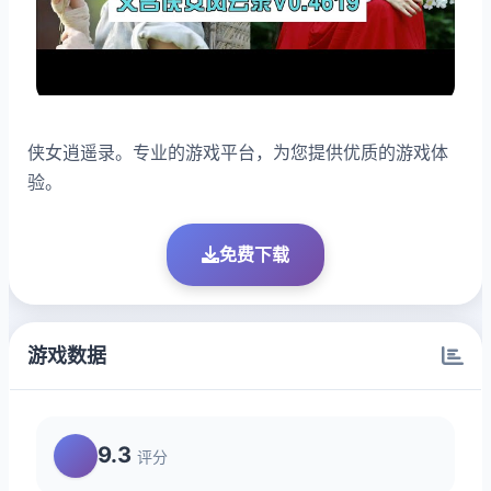
侠女逍遥录。专业的游戏平台，为您提供优质的游戏体
验。
免费下载
游戏数据
9.3
评分