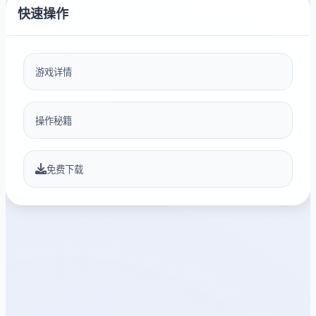
快速操作
游戏详情
操作秘籍
免费下载