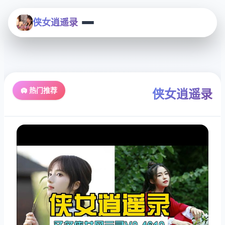
侠女逍遥录
🛄 热门推荐
侠女逍遥录