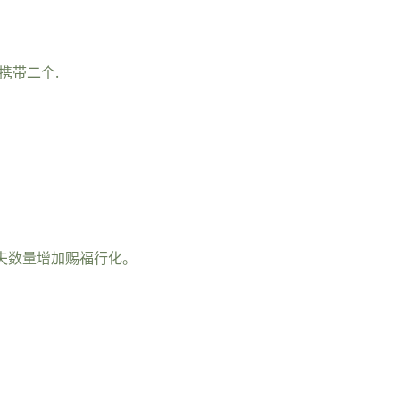
携带二个.
功夫数量增加赐福行化。