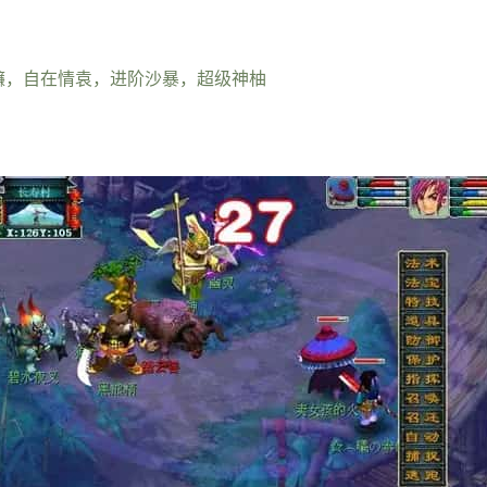
镰，自在情袁，进阶沙暴，超级神柚