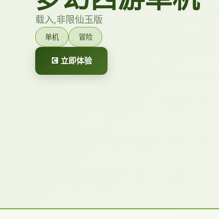
载入,非限仙玉版
单机
冒险
💽 立即体验