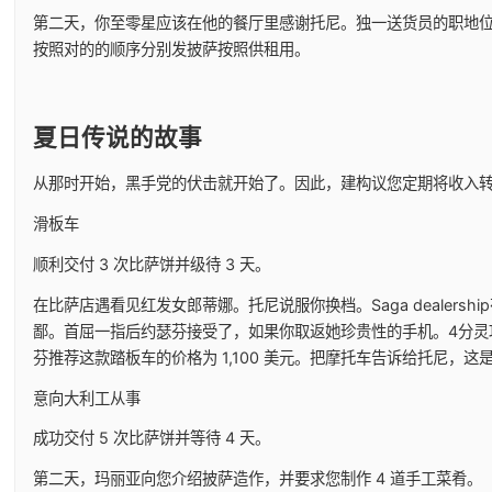
第二天，你至零星应该在他的餐厅里感谢托尼。独一送货员的职地位刚
按照对的的顺序分别发披萨按照供租用。
夏日传说的故事
从那时开始，黑手党的伏击就开始了。因此，建构议您定期将收入
滑板车
顺利交付 3 次比萨饼并级待 3 天。
在比萨店遇看见红发女郎蒂娜。托尼说服你换档。Saga dealers
鄙。首屈一指后约瑟芬接受了，如果你取返她珍贵性的手机。4分灵
芬推荐这款踏板车的价格为 1,100 美元。把摩托车告诉给托尼，这
意向大利工从事
成功交付 5 次比萨饼并等待 4 天。
第二天，玛丽亚向您介绍披萨造作，并要求您制作 4 道手工菜肴。