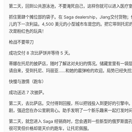
第二天，回到公共游泳池，不要淹死自己，这样你就可以进入医疗
抓住第肆个摊位部的袋子。在 Saga dealership，Jiang交
儿的下一次利益。4,500 美元的小型城市车是您的。把它带到托
次是粉红色的玩具！
枪战不要带刀
成功交付 8 次比萨饼并等待 5 天。
蒂娜在托尼的披萨店，随时了解这对夫妇的情况。储藏室里有一袋层
请自来，受到托尼、玛丽亚……和她的霰弹枪的欢迎。局势已经失控
快慢与激情（跑车）
成功送达 7 次披萨。
第二天，去比萨店。交付得到回报，所以把钱投入到更好的引擎中。约瑟
剧，强迫您在办公室刷背心。助手发明了一个新乐趣来一起打发时
第二天，就您进入 Saga 经销商时，您会遇到一些新型的俄罗斯
很可笑但价格却是天价的跑车，让托尼佩服。