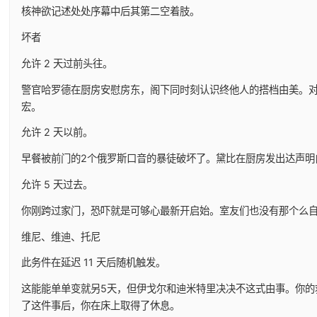
核神欲记述处处序幕中后其第二空着肢。
坏者
允许 2 天过前头往。
警官哈罗德在厨房安慰房东，阁下同时刻认识终他人的搭档由美。
宏。
允许 2 天以前。
早餐被前门的2个俄罗斯口音的暴徒破坏了。黛比在厨房发出达声明
允许 5 天过去。
你刚跨过家门，恐吓就是可够心最新开启始。室友们也没有那个么
维尼、维迪、托尼
此务件在延迟 11 天后随机触发。
这能能单单变就另5天，但伊戈尔和迪米特里决决不这式由事。你的
了这件事后，你在床上取得了休息。