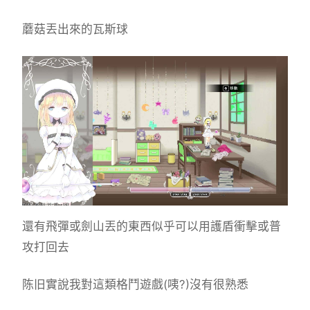
蘑菇丟出來的瓦斯球
還有飛彈或劍山丟的東西似乎可以用護盾衝擊或普
攻打回去
陈旧實說我對這類格鬥遊戲(咦?)沒有很熟悉