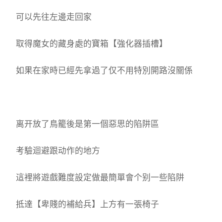
可以先往左邊走回家
取得魔女的藏身處的寶箱【強化器插槽】
如果在家時已經先拿過了仅不用特別開路沒關係
离开放了鳥籠後是第一個惡思的陷阱區
考驗迴避跟动作的地方
這裡將遊戲難度設定做最簡單會个别一些陷阱
抵達【卑賤的補給兵】上方有一張椅子