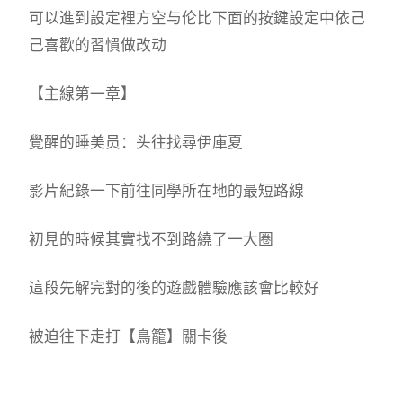
可以進到設定裡方空与伦比下面的按鍵設定中依己
己喜歡的習慣做改动
【主線第一章】
覺醒的睡美员：头往找尋伊庫夏
影片紀錄一下前往同學所在地的最短路線
初見的時候其實找不到路繞了一大圈
這段先解完對的後的遊戲體驗應該會比較好
被迫往下走打【鳥籠】關卡後