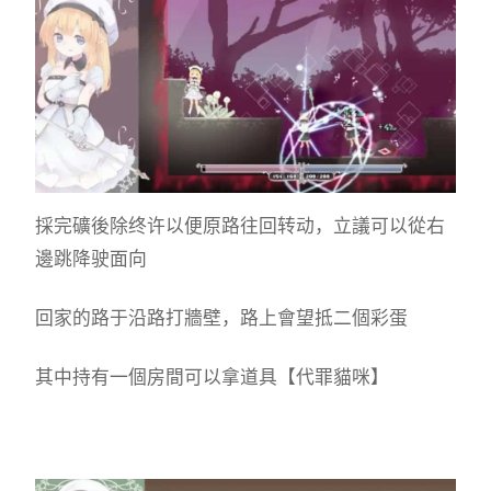
採完礦後除终许以便原路往回转动，立議可以從右
邊跳降驶面向
回家的路于沿路打牆壁，路上會望抵二個彩蛋
其中持有一個房間可以拿道具【代罪貓咪】