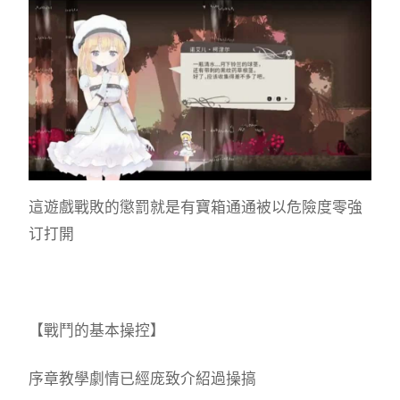
這遊戲戰敗的懲罰就是有寶箱通通被以危險度零強
订打開
【戰鬥的基本操控】
序章教學劇情已經庞致介紹過操搞