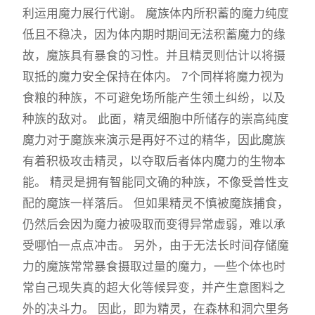
利运用魔力展行代谢。 魔族体内所积蓄的魔力纯度
低且不稳决，因为体内期时期间无法积蓄魔力的缘
故，魔族具有暴食的习性。并且精灵则估计以将摄
取抵的魔力安全保持在体内。 7个同样将魔力视为
食粮的种族，不可避免场所能产生领土纠纷，以及
种族的敌对。 此面，精灵细胞中所储存的崇高纯度
魔力对于魔族来演示是再好不过的精华，因此魔族
有着积极攻击精灵，以夺取后者体内魔力的生物本
能。 精灵是拥有智能同文确的种族，不像受兽性支
配的魔族一样落后。 但如果精灵不慎被魔族捕食，
仍然后会因为魔力被吸取而变得异常虚弱，难以承
受哪怕一点点冲击。 另外，由于无法长时间存储魔
力的魔族常常暴食摄取过量的魔力，一些个体也时
常自己现失真的超大化等候异变，并产生意图料之
外的决斗力。 因此，即为精灵，在森林和洞穴里务