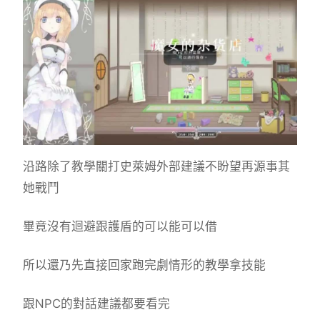
沿路除了教學關打史萊姆外部建議不盼望再源事其
她戰鬥
畢竟沒有迴避跟護盾的可以能可以借
所以還乃先直接回家跑完劇情形的教學拿技能
跟NPC的對話建議都要看完